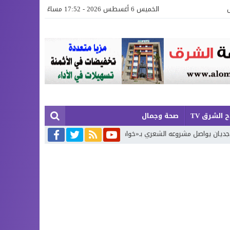
الخميس 6 أغسطس 2026 - 17:52 مساءً
 الشرق TV
صحة وجمال
عَجِبْتُ لَكَ يَا زَمَن»… الجزء الرابع
تكريم حفظة كتاب الله في اختتام الد