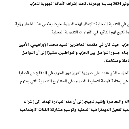
النسخة الأولى للأبواب المفتوحة في جهة الشرق، وذلك يوم 17 نونبر 2024 بمدينة بوعرفة، تحت إشراف الأمانة الجهوية للحزب
في التنمية المحلية” كإطار لهذه الدورة، حيث يعكس هذا الشعار رؤية
تيح لهم التأثير في القرارات التنموية المحلية.
حزب، حيث كان في مقدمة الحاضرين السيد محمد الإبراهيمي، الأمين
بناء جسور التواصل بين الحزب والمواطنين، مشيرًا إلى أن التواصل
املة ومتكاملة.
لحزب، الذي شدد على ضرورة تعزيز دور الحزب في الدفاع عن قضايا
ت هي بمثابة فرصة لتسليط الضوء على المشاريع التنموية التي يعتزم
الة والمعاصرة بإقليم فجيج، إلى أن هذه المبادرة تهدف إلى إشراك
همية تفعيل الديمقراطية المحلية وتوسيع مشاركة الفئات الاجتماعية