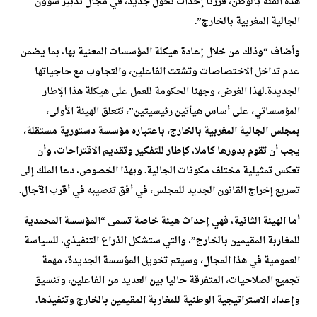
هذه الفئة بالوطن، قررنا إحداث تحول جديد، في مجال تدبير شؤون
الجالية المغربية بالخارج”.
وأضاف “وذلك من خلال إعادة هيكلة المؤسسات المعنية بها، بما يضمن
عدم تداخل الاختصاصات وتشتت الفاعلين، والتجاوب مع حاجياتها
الجديدة.لهذا الغرض، وجهنا الحكومة للعمل على هيكلة هذا الإطار
المؤسساتي، على أساس هيأتين رئيسيتين”، تتعلق الهيئة الأولى،
بمجلس الجالية المغربية بالخارج، باعتباره مؤسسة دستورية مستقلة،
يجب أن تقوم بدورها كاملا، كإطار للتفكير وتقديم الاقتراحات، وأن
تعكس تمثيلية مختلف مكونات الجالية. وبهذا الخصوص، دعا الملك إلى
تسريع إخراج القانون الجديد للمجلس، في أفق تنصيبه في أقرب الآجال.
أما الهيئة الثانية، فهي إحداث هيئة خاصة تسمى “المؤسسة المحمدية
للمغاربة المقيمين بالخارج”، والتي ستشكل الذراع التنفيذي، للسياسة
العمومية في هذا المجال، وسيتم تخويل المؤسسة الجديدة، مهمة
تجميع الصلاحيات، المتفرقة حاليا بين العديد من الفاعلين، وتنسيق
وإعداد الاستراتيجية الوطنية للمغاربة المقيمين بالخارج وتنفيذها.