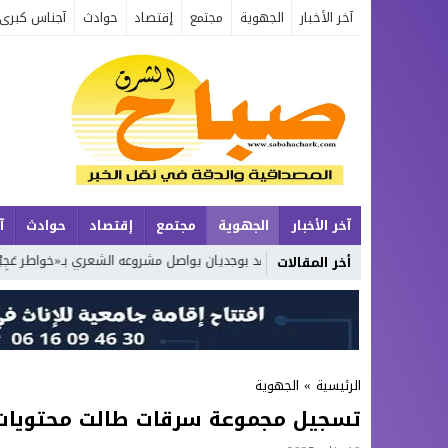
آخر الأخبار
الجهوية
مجتمع
إقتصاد
حوادث
آجناس كبرى
آخر الأخبار
الجهوية
مجتمع
إقتصاد
حوادث
آ
عة الطبيعة
محمد بوجديان يواصل مشروعه الشعري بـ«خواطر عَجِبْتُ لَكَ يَا زَم
أخر المقالات
الرئيسية
»
الجهوية
تسجيل مجموعة سرقات طالت محتويات 