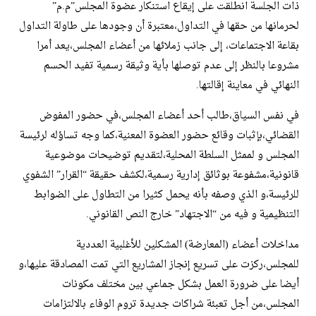
ذات الجلسة انطلقت على إيقاع استنكار عضوة المجلس”م.م”
لحرمانها من حقها في التداول،معتبرة أن وجودها على طاولة التداول
بقاعة الاجتماعات، إلى جانب زملائها من أعضاء المجلس،يعد أمرا
مشروعا بالنظر إلى عدم توصلها بأية وثيقة رسمية تفيد الحسم
النهائي في معاينة إقالتها.
في نفس السياق،طالب أحد أعضاء المجلس،في حضور المفوض
القضائي،بإثبات وقائع حضور العضوة المعنية،كما وجه تساؤله لرئيسة
المجلس و لممثل السلطة المحلية،لتقديم توضيحات موضوعية
قانونية،مشفوعة بوثائق إدارية رسمية،لكشف حقيقة “القرار” الشفوي
للرئيسة،و الذي وصفه بأنه يحمل كثيرا من التطاول على الضوابط
التنظيمية و فيه من “الاجتهاد” خارج النص القانوني.
مداخلات أعضاء (المعارضة) المشكلين للأغلبية العددية
للمجلس،ركزت على تسريع إنجاز المشاريع التي تمت المصادقة عليها،و
أيضا على ضرورة العمل بشكل جماعي بين مختلف مكونات
المجلس،من أجل تعبئة شراكات جديدة تروم الوفاء بالالتزامات