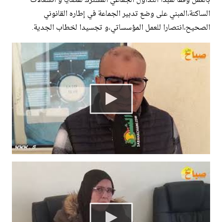
بالعمل وفقا لمبدأ التداول الجماعي المشترك لقضايا و انشغالات
الساكنة،المبني على وضع تدبير الجماعة في إطاره القانوني
الصحيح،انتصارا للعمل المؤسساتي،و تجسيدا لخطاب الجدية.