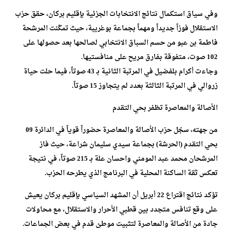
وفي سياق استكمال نتائج الانتخابات الجزئية بإقليم بركان، حقق حزب
الاستقلال فوزاً جديداً ومهماً بجماعة بوغريبة، حيث تمكّنت المرشحة
فاطمة بن عبو من حسم السباق الانتخابي لصالحها بعد حصولها على
102 صوت، متفوقة بفارق مريح على منافستيها.
وجاءت أكرام بلفضيل في المرتبة الثانية بـ 43 صوتاً، فيما حلت حياة
زروالي في المرتبة الثالثة بعدد لم يتجاوز 15 صوتاً.
الأصالة والمعاصرة تظفر بحي التقدم
من جهته، سجّل حزب الأصالة والمعاصرة حضوراً قوياً في الدائرة 09
بحي التقدم (الحرشة) بجماعة سيدي سليمان شراعة، حيث فاز
المرشحان محمد عبد المومني واحسان علة بـ 215 صوتاً، في نتيجة
تعكس ثقة الساكنة المحلية في البرنامج الذي يطرحه الحزب.
تؤكد نتائج اقتراع 22 أبريل أن المشهد السياسي بإقليم بركان يعيش
على وقع تنافس متجدد بين قطبي الأحرار والاستقلال، مع محاولات
جادة من الأصالة والمعاصرة لتثبيت موطئ قدم في بعض الجماعات.