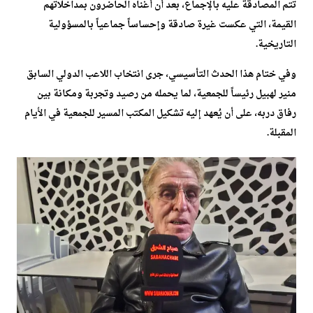
تتم المصادقة عليه بالإجماع، بعد أن أغناه الحاضرون بمداخلاتهم
القيمة، التي عكست غيرة صادقة وإحساساً جماعياً بالمسؤولية
التاريخية.
وفي ختام هذا الحدث التأسيسي، جرى انتخاب اللاعب الدولي السابق
منير لهبيل رئيساً للجمعية، لما يحمله من رصيد وتجربة ومكانة بين
رفاق دربه، على أن يُعهد إليه تشكيل المكتب المسير للجمعية في الأيام
المقبلة.