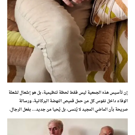
إن تأسيس هذه الجمعية ليس فقط لحظة تنظيمية، بل هو إشعال لشعلة
الوفاء داخل نفوس كل من حمل قميص النهضة البركانية، ورسالة
صريحة بأن الماضي المجيد لا يُنسى، بل يُحيا من جديد… بفعل الرجال.