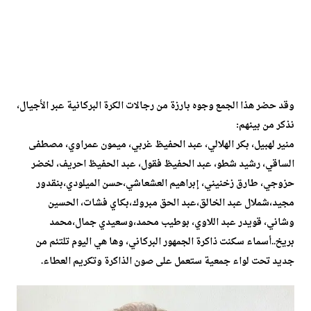
وقد حضر هذا الجمع وجوه بارزة من رجالات الكرة البركانية عبر الأجيال،
نذكر من بينهم:
منير لهبيل، بكر الهلالي، عبد الحفيظ غربي، ميمون عمراوي، مصطفى
الساقي، رشيد شطو، عبد الحفيظ فقول، عبد الحفيظ احريف، لخضر
حزوجي، طارق زخنيني، إبراهيم العشعاشي،حسن الميلودي،بنقدور
مجيد،شملال عبد الخالق،عبد الحق مبروك،بكاي فشات، الحسين
وشاني، قويدر عبد اللاوي، بوطيب محمد،وسعيدي جمال،محمد
بريخ..أسماء سكنت ذاكرة الجمهور البركاني، وها هي اليوم تلتئم من
جديد تحت لواء جمعية ستعمل على صون الذاكرة وتكريم العطاء.