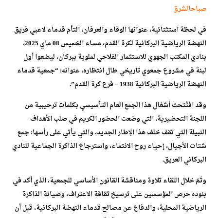
صباح
الشرق
في لحظة استثنائية، عنوانها الوفاء والعرفان، التأم قدماء لاعبي فريق
النهضة الرياضية البركانية لكرة القدم، مساء الخميس 08 ماي 2025،
بنادي المكتب الجهوي للاستثمار الفلاحي لملوية ببركان، ليضعوا أول
لبنة في مشروع جمعوي تاريخي طال انتظاره، عنوانه: “جمعية قدماء
النهضة الرياضية البركانية 1938 – فرع كرة القدم”.
وقد افتُتحت أشغال هذا الجمع العام التأسيسي بكلمات ترحيبية من
اللجنة التحضيرية، التي وضعت الحضور الكريم في صلب الأهداف
النبيلة التي تقف خلف هذا الإطار الجديد، والتي يأتي على رأسها: جمع
شتات الأجيال، إحياء روح الانتماء، واسترجاع الذاكرة الجماعية للنادي
البركاني العريق.
وتَمّ خلال اللقاء تلاوة ومناقشة القانون الأساسي للجمعية، الذي أكد في
بنوده حرص المؤسسين على ترسيخ ثقافة الاعتراف، وصيانة الذاكرة
الرياضية المحلية، والدفاع عن مصالح قدماء النهضة البركانية، قبل أن