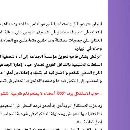
البيان عبّر عن قلق واستياء بالغين من تنامي ما اعتبره مظاهر
انتخابه في “ظروف مطعون في شرعيتها”، يعمل على عرقلة المق
الخناق على جمعيات مستقلة ومواطنين متعاطفين مع المعارضة، 
وجاء في البيان:
“نرفض بشكل قاطع تحويل مؤسسة الجماعة إلى أداة لتصفية ال
السلطات الإقليمية بالتدخل الفوري لضمان حياد الإدارة الجماعي
الفرع المحلي للتقدم والاشتراكية لم يكتفِ بالإدانة، بل أعلن ا
والمدنيين إلى التكتل ضد ما وصفه بـ”الانحراف الخطير في تسي
– حزب الاستقلال يرد: “ثلاثة أعضاء لا يمنحونكم شرعية التش
رد حزب الاستقلال لم يتأخر، إذ أصدر فرعه المحلي في السعيدية 
بـ”الافتراء والتشويش ومحاولة التشكيك في شرعية المجلس”، مؤ
أصل ثمانية عشر.