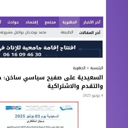
آخر الأخبار
الجهوية
مجتمع
إقتصاد
حوادث
آ
بحر وروعة الطبيعة
محمد بوجديان يواصل مشروعه الشعري بـ«خواطر عَجِبْتُ لَكَ 
أخر المقالات
الرئيسية
»
الجهوية
السعيدية على صفيح سياسي ساخن: حرب
والتقدم والاشتراكية
4 يونيو 2025