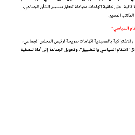
ثانية، على خلفية اتهامات متبادلة تتعلق بتسيير الشأن الجماعي،
المكتب المسير.
تقام السياسي”
يو 2025، وجّه فرع حزب التقدم والاشتراكية بالسعيدية اتهامات صريحة لرئيس المجلس الجماعي،
ئل الانتقام السياسي والتضييق”، وتحويل الجماعة إلى أداة لتصفية