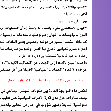
البيان قال إن قيادة حزب التقدم والاشتراكية “لم تتقبل نتائج ال
“الطعن والتشكيك، ورفع الدعاوى القضائية ضد المجلس، وانتقاد 
أكثر من مناسبة”.
وجاء في نص البيان:
“البيان الاستنكاري مليء بادعاءات باطلة، إذ أن المعطيات ال
الدورات واجتماعات اللجان رغم توصلها باستدعاءات رسمية”.
كما دافع المكتب المسير عن موقفه بخصوص بعض الملفات المثيرة 
احترام صارم للقوانين الجاري بها العمل، وقطع مع ممارسات س
إعفاءات غير قانونية لمستثمرين دون وجه حق”.
واختتم البيان بالدعوة إلى الابتعاد عن “الأساليب الكيدية”، 
عن ضرورة تجاوز الحسابات السياسية الضيقة من أجل مستقبل 
– صيف سياسي مشتعل… ومخاوف على الاستقرار المحلي
تعكس هذه المواجهة الحادة بين مكونات المجلس الجماعي في السع
وسط تساؤلات حول مدى قدرة الأطراف السياسية على تغليب منط
نحو تنمية المدينة وتدبير شؤونها في إطار من التعاون والاحتر