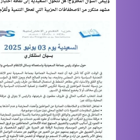
ويبقى السؤال المطروح: هل تتحول السعيدية إلى نقطة اختبار حقي
مشهد متكرر من الاصطفافات الحزبية التي تعطل التنمية وتُقزّ