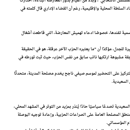
مسلسل الانتخابي”، وبدلاً من القيام بدور المعارضة البنّاءة، اختارت
السلطة المحلية والإقليمية، رغم أن القضاء الإداري قال كلمته في
رسمية تفندها، خصوصًا ادعاء تهميش المعارضة، التي قاطعت أشغال
للجدل، مؤكدًا أن “ما يعتبره الحزب الآخر عرقلة، هو في الحقيقة
ابقة مشبوهة ارتكبها نائب سابق من نفس الحزب، حيث ثبت تورطه في
والتركيز على التحضير لموسم صيفي ناجح يخدم مصلحة المدينة، متحدثًا
السعيدية.
يدية تصدعًا سياسيًا حادًا يُنذر بمزيد من التوتر في المشهد المحلي،
ق المصلحة العامة على الصراعات الحزبية، وإعادة توجيه البوصلة
ام المؤسساتي.