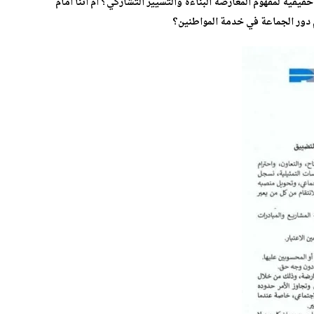
قية لمفهوم المعارضة البنّاءة والتسيير التشاركي؟ أم أننا أمام
م دور الجماعة في خدمة المواطنين؟