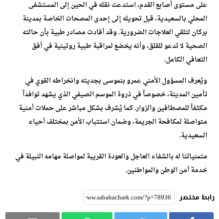
على مستوى أصابع القدم، استدعت نقله في الحين إلى المستشفى
المحلي بالسعيدية، قبل تحويله إلى إحدى المصحات الخاصة بمدينة
بركان لتلقي العلاجات الضرورية. وقد أفادت مصادر طبية بأن حالته
الصحية لا تدعو للقلق، وأنه يخضع لمراقبة طبية روتينية في أفق
التعافي الكامل.
ويُعرف المسؤول الأمني عمرو بنموسى بجديته وانخراطه القوي في
تأمين المدينة، خصوصاً في ذروة الموسم الصيفي الذي يشهد توافداً
مكثفاً للمصطافين والزوار. كما يُشرف بشكل مباشر على حملات أمنية
متواصلة لمكافحة الجريمة، وضمان استتباب الأمن بمختلف أحياء
السعيدية.
متمنياتنا له بالشفاء العاجل والعودة القريبة لمواصلة مهامه النبيلة في
خدمة أمن الوطن والمواطنين.
رابط مختصر