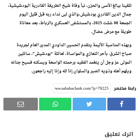
تلقينا ببالغ الأسى والحزن، نبأ وفاة شيخ الطريقة القادرية البودشيشية،
جمال الدين القادري بودشيش،والذي لبى نداء ربه قبل قليل اليوم
الجمعة 08 غشت 2025، بالمستشفى العسكري بالرباط، بعد معاناة
طويلة مع مرض عضال.
وبهذه المناسبة الأليمة يتقدم الحسين الداودي المدير العام لجريدة
صباح الشرق، بأحر التعازي والمواسـاة، لعائلة “بودشيش”، سائلين
المولى عز وجل أن يتغمد الفقيد برحمته الواسعة ويسكنه فسيح جنانه
ويلهم أهله وذويه الصبر والسلوان.إنا لله وإنا إليه راجعون.
رابط مختصر
اترك تعليق