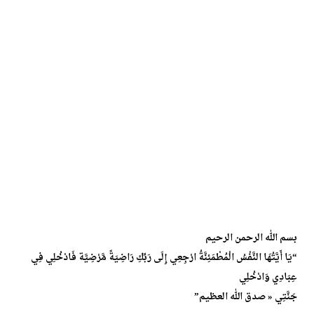
بسم الله الرحمن الرحيم
“يَا أَيَّتُهَا النَّفْسُ الْمُطْمَئِنَّةُ ارْجِعِي إِلَى رَبِّكِ رَاضِيَةً مَّرْضِيَّة فَادْخُلِي فِي
عِبَادِي وَادْخُلِي
جَنَّتِي « صدق الله العظيم”