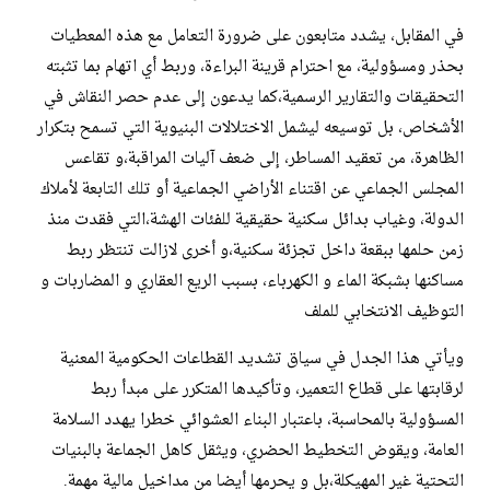
في المقابل، يشدد متابعون على ضرورة التعامل مع هذه المعطيات
بحذر ومسؤولية، مع احترام قرينة البراءة، وربط أي اتهام بما تثبته
التحقيقات والتقارير الرسمية،كما يدعون إلى عدم حصر النقاش في
الأشخاص، بل توسيعه ليشمل الاختلالات البنيوية التي تسمح بتكرار
الظاهرة، من تعقيد المساطر، إلى ضعف آليات المراقبة،و تقاعس
المجلس الجماعي عن اقتناء الأراضي الجماعية أو تلك التابعة لأملاك
الدولة، وغياب بدائل سكنية حقيقية للفئات الهشة،التي فقدت منذ
زمن حلمها ببقعة داخل تجزئة سكنية،و أخرى لازالت تنتظر ربط
مساكنها بشبكة الماء و الكهرباء، بسبب الريع العقاري و المضاربات و
التوظيف الانتخابي للملف
ويأتي هذا الجدل في سياق تشديد القطاعات الحكومية المعنية
لرقابتها على قطاع التعمير، وتأكيدها المتكرر على مبدأ ربط
المسؤولية بالمحاسبة، باعتبار البناء العشوائي خطرا يهدد السلامة
العامة، ويقوض التخطيط الحضري، ويثقل كاهل الجماعة بالبنيات
التحتية غير المهيكلة،بل و يحرمها أيضا من مداخيل مالية مهمة.