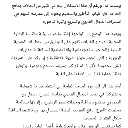
ومستدامة. ورغم أن هذا الاستغلال يتم في كثير من الحالات بدافع
الحاجة، فإن غياب التأطير والتنظيم يحوله إلى ممارسة تسهم في
استنزاف المجال الغابوي وتسريع وتيرة تدهوره.
ويعيد هذا الوضع إلى الواجهة إشكالية غياب رؤية متكاملة للإدارة
المحلية للمياه و الغابات، تقوم على التوفيق بين متطلبات الحماية
البيئية والحاجيات الاجتماعية والاقتصادية للساكنة. فالمقاربات
الزجرية،و التي تحوم حولها شبهة الانتقائية،و إن يكن على أهميتها،
تبقى محدودة الأثر إذا لم تواكب بسياسات دعم وتوعية، وتوفير
بدائل عملية تقلل من الضغط على الغابة.
أمام هذا الواقع، تبرز الحاجة الملحة إلى اعتماد مقاربة شمولية
وتشاركية في تدبير المجال الغابوي بدائرة العيون، ويظل من
الضروري تنظيم ومراقبة وحدات عصر الزيتون، وإلزامها بمعالجة
مخلفات “المرج” وفق المعايير البيئية المعمول بها، مع تكثيف المراقبة
خلال الفترات الحساسة.
كما يستدعي الوضع إطلاق برامج لإعادة تأهيل الغابة وإعادة