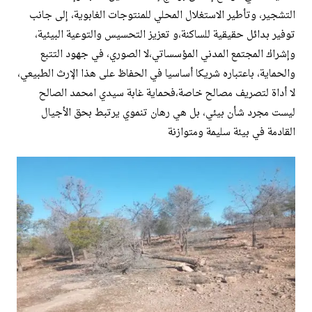
التشجير، وتأطير الاستغلال المحلي للمنتوجات الغابوية، إلى جانب
توفير بدائل حقيقية للساكنة،و تعزيز التحسيس والتوعية البيئية،
وإشراك المجتمع المدني المؤسساتي،لا الصوري، في جهود التتبع
والحماية، باعتباره شريكا أساسيا في الحفاظ على هذا الإرث الطبيعي،
لا أداة لتصريف مصالح خاصة،فحماية غابة سيدي امحمد الصالح
ليست مجرد شأن بيئي، بل هي رهان تنموي يرتبط بحق الأجيال
القادمة في بيئة سليمة ومتوازنة