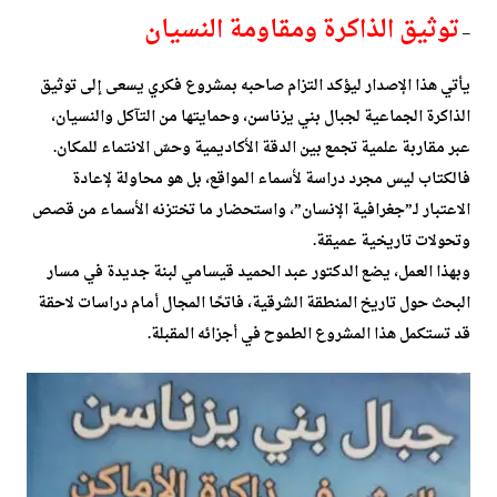
توثيق الذاكرة ومقاومة النسيان
–
يأتي هذا الإصدار ليؤكد التزام صاحبه بمشروع فكري يسعى إلى توثيق
الذاكرة الجماعية لجبال بني يزناسن، وحمايتها من التآكل والنسيان،
عبر مقاربة علمية تجمع بين الدقة الأكاديمية وحسّ الانتماء للمكان.
فالكتاب ليس مجرد دراسة لأسماء المواقع، بل هو محاولة لإعادة
الاعتبار لـ”جغرافية الإنسان”، واستحضار ما تختزنه الأسماء من قصص
وتحولات تاريخية عميقة.
وبهذا العمل، يضع الدكتور عبد الحميد قيسامي لبنة جديدة في مسار
البحث حول تاريخ المنطقة الشرقية، فاتحًا المجال أمام دراسات لاحقة
قد تستكمل هذا المشروع الطموح في أجزائه المقبلة.