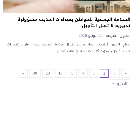
السلامة الجسدية للمواطن بفضاءات المدينة،مسؤولية
تدبيرية لا تقبل التأجيل
العيون الشرقية
|
22 يونيو 2026
صباح الشرق ​أعادت واقعة تعرض أطفال بمدينة العيون سيدي ملوك لإصابات
جسدية جراء هجوم كلب ضال، فتح ملف “تدبير...
»
30
20
10
5
4
3
2
1
«
الأخيرة »